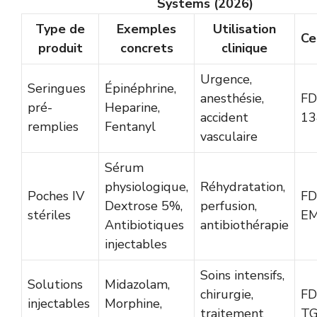
Systems (2026)
Type de
Exemples
Utilisation
Ce
produit
concrets
clinique
Urgence,
Seringues
Épinéphrine,
anesthésie,
FD
pré-
Heparine,
accident
13
remplies
Fentanyl
vasculaire
Sérum
physiologique,
Réhydratation,
Poches IV
FD
Dextrose 5%,
perfusion,
stériles
E
Antibiotiques
antibiothérapie
injectables
Soins intensifs,
Solutions
Midazolam,
chirurgie,
FD
injectables
Morphine,
traitement
T