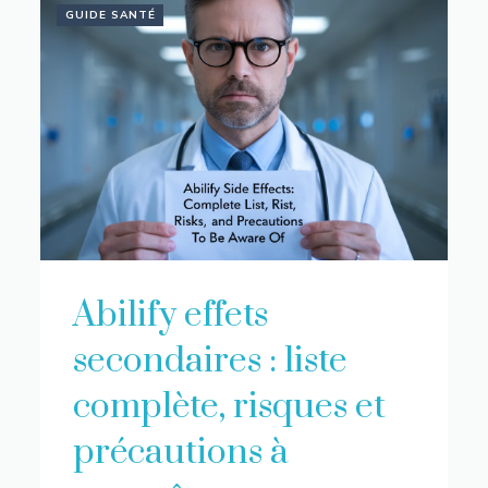
GUIDE SANTÉ
Abilify effets
secondaires : liste
complète, risques et
précautions à