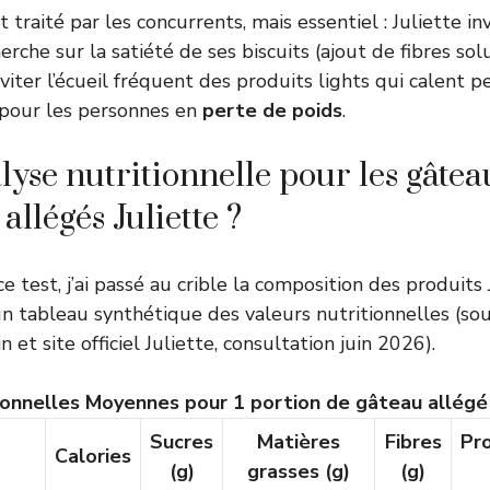
traité par les concurrents, mais essentiel : Juliette in
rche sur la satiété de ses biscuits (ajout de fibres sol
iter l’écueil fréquent des produits lights qui calent p
 pour les personnes en
perte de poids
.
lyse nutritionnelle pour les gâtea
 allégés Juliette ?
e test, j’ai passé au crible la composition des produits 
 un tableau synthétique des valeurs nutritionnelles (so
 et site officiel Juliette, consultation juin 2026).
ionnelles Moyennes pour 1 portion de gâteau allégé 
Sucres
Matières
Fibres
Pr
Calories
(g)
grasses (g)
(g)