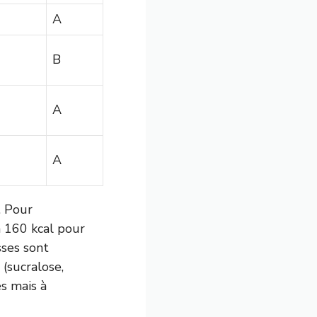
A
B
A
A
. Pour
à 160 kcal pour
sses sont
 (sucralose,
és mais à