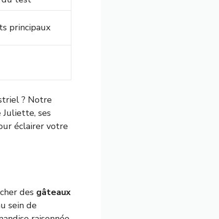
ts principaux
triel ? Notre
 Juliette, ses
ur éclairer votre
rcher des
gâteaux
au sein de
andise raisonnée.