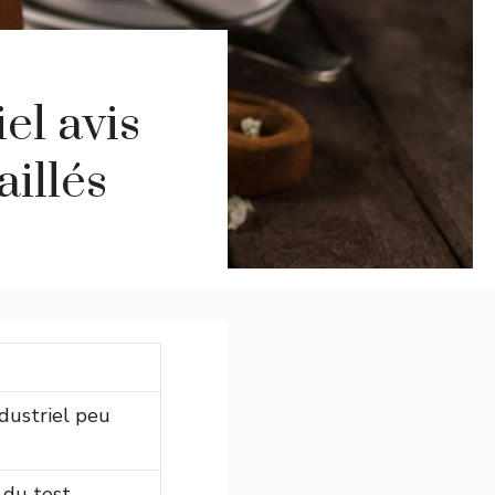
el avis
aillés
dustriel peu
 du test