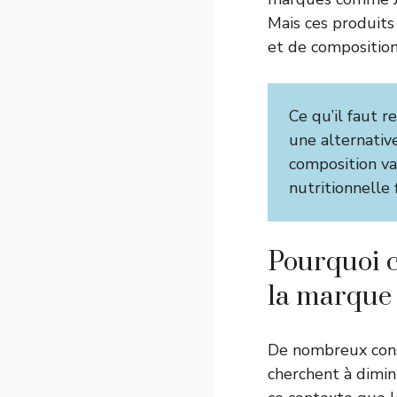
Mais ces produits
et de composition 
Ce qu’il faut r
une alternativ
composition va
nutritionnelle 
Pourquoi c
la marque J
De nombreux con
cherchent à dimin