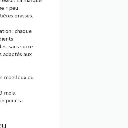
e essor. La marque
me « peu
tières grasses.
ation : chaque
dients
les, sans sucre
as adaptés aux
its moelleux ou
9 mois.
on pour la
eu