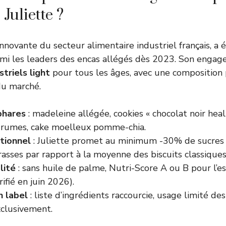
 Juliette ?
innovante du secteur alimentaire industriel français, a
armi les leaders des encas allégés dès 2023. Son enga
triels light
pour tous les âges, avec une composition 
u marché.
phares
: madeleine allégée, cookies « chocolat noir heal
grumes, cake moelleux pomme-chia.
itionnel
: Juliette promet au minimum -30% de sucres
asses par rapport à la moyenne des biscuits classiques
lité
: sans huile de palme, Nutri-Score A ou B pour l’es
fié en juin 2026).
n label
: liste d’ingrédients raccourcie, usage limité des
xclusivement.