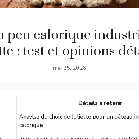
 peu calorique industri
tte : test et opinions dét
mai 25, 2026
s
Détails à retenir
Anaylse du choix de Juliette pour un gâteau in
calorique
ure
Impressions sur la saveur et la consistance lors