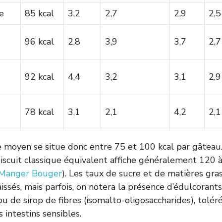
e
85 kcal
3,2
2,7
2,9
2,5
96 kcal
2,8
3,9
3,7
2,7
92 kcal
4,4
3,2
3,1
2,9
78 kcal
3,1
2,1
4,2
2,1
e moyen se situe donc entre 75 et 100 kcal par gâteau
iscuit classique équivalent affiche généralement 120 
el Manger Bouger
). Les taux de sucre et de matières gra
ssés, mais parfois, on notera la présence d’édulcorants
ou de sirop de fibres (isomalto-oligosaccharides), tolér
s intestins sensibles.