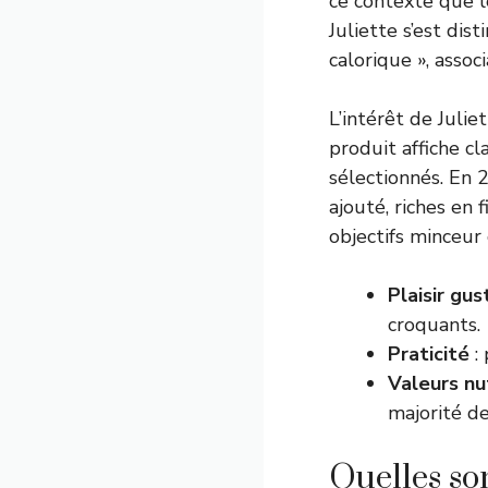
ce contexte que l
Juliette s’est di
calorique », asso
L’intérêt de Juli
produit affiche cl
sélectionnés. En 2
ajouté, riches en
objectifs minceu
Plaisir gus
croquants.
Praticité
: 
Valeurs nu
majorité de
Quelles son