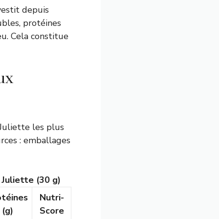
vestit depuis
ubles, protéines
eu. Cela constitue
ux
Juliette les plus
urces : emballages
Juliette (30 g)
otéines
Nutri-
(g)
Score