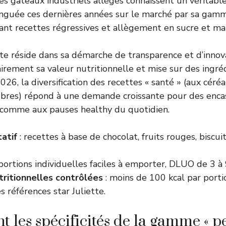
es gâteaux industriels allégés connaissent un véritabl
stinguée ces dernières années sur le marché par sa gam
ciant recettes régressives et allègement en sucre et ma
ette réside dans sa démarche de transparence et d’innov
airement sa valeur nutritionnelle et mise sur des ingré
026, la diversification des recettes « santé » (aux céréa
 fibres) répond à une demande croissante pour des enc
r comme aux pauses healthy du quotidien.
tatif
: recettes à base de chocolat, fruits rouges, biscu
portions individuelles faciles à emporter, DLUO de 3 à 
tritionnelles contrôlées
: moins de 100 kcal par porti
s références star Juliette.
t les spécificités de la gamme « p