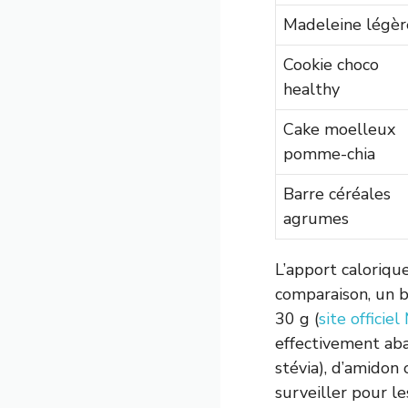
Madeleine légèr
Cookie choco
healthy
Cake moelleux
pomme-chia
Barre céréales
agrumes
L’apport caloriqu
comparaison, un b
30 g (
site offici
effectivement abai
stévia), d’amidon 
surveiller pour le