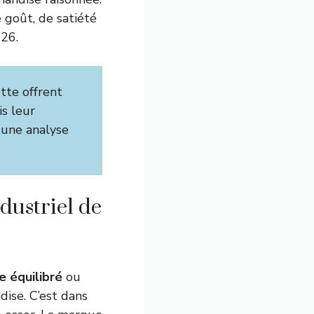
 goût, de satiété
026.
tte offrent
is leur
 une analyse
dustriel de
e équilibré
ou
dise. C’est dans