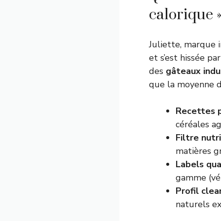
calorique »
Juliette, marque 
et s’est hissée p
des
gâteaux indus
que la moyenne d
Recettes 
céréales a
Filtre nutr
matières gr
Labels qua
gamme (véri
Profil clea
naturels e