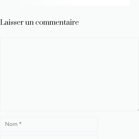
Laisser un commentaire
Commentaire
Nom
E-