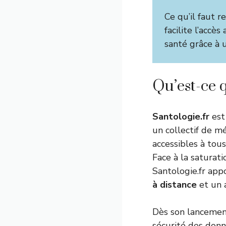
Ce qu’il faut re
facilite l’accè
santé grâce à u
Qu’est-ce q
Santologie.fr
est
un collectif de mé
accessibles à tou
Face à la saturati
Santologie.fr app
à distance
et un 
Dès son lancement
sécurité des donn