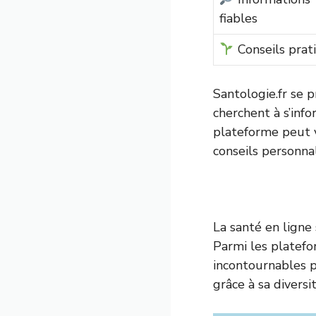
fiables
Conseils prat
Santologie.fr se 
cherchent à s’inf
plateforme peut v
conseils personnal
La santé en ligne
Parmi les platefo
incontournables 
grâce à sa divers