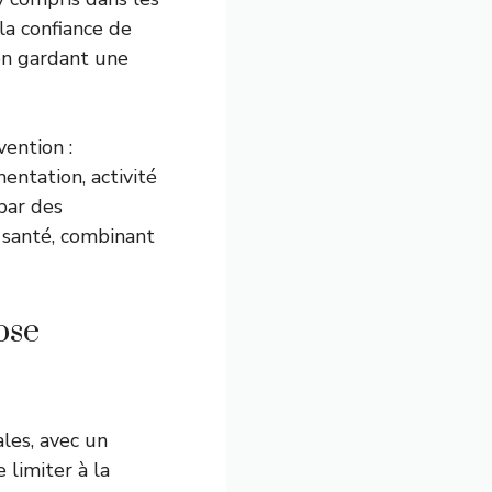
la confiance de
 en gardant une
ention :
entation, activité
par des
a santé, combinant
ose
les, avec un
 limiter à la