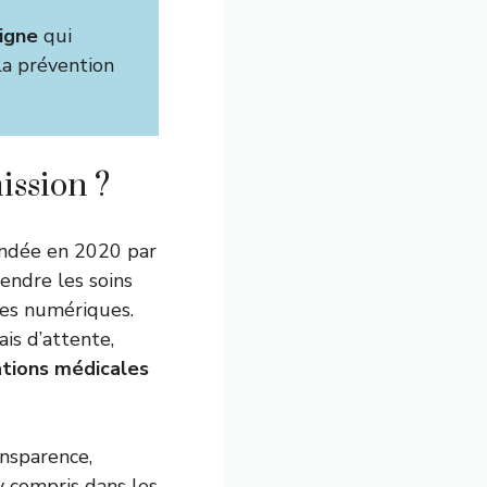
ligne
qui
 la prévention
ission ?
fondée en 2020 par
rendre les soins
ies numériques.
ais d’attente,
ations médicales
ansparence,
y compris dans les