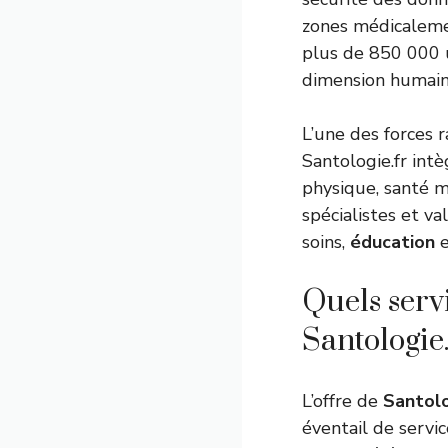
zones médicalemen
plus de 850 000 ut
dimension humaine
L’une des forces 
Santologie.fr intè
physique, santé m
spécialistes et v
soins,
éducation
e
Quels serv
Santologie.
L’offre de
Santolo
éventail de servic