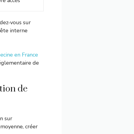
bre accès
ndez-vous sur
ête interne
ecine en France
églementaire de
tion de
on sur
n moyenne, créer