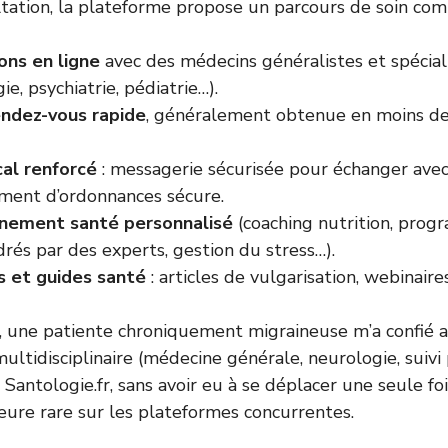
tation, la plateforme propose un parcours de soin com
ons en ligne
avec des médecins généralistes et spéciali
e, psychiatrie, pédiatrie…).
endez-vous rapide
, généralement obtenue en moins de 
cal renforcé
: messagerie sécurisée pour échanger avec 
ment d’ordonnances sécure.
ement santé personnalisé
(coaching nutrition, prog
rés par des experts, gestion du stress…).
 et guides santé
: articles de vulgarisation, webinaires
, une patiente chroniquement migraineuse m’a confié a
multidisciplinaire (médecine générale, neurologie, suiv
Santologie.fr, sans avoir eu à se déplacer une seule fo
ure rare sur les plateformes concurrentes.