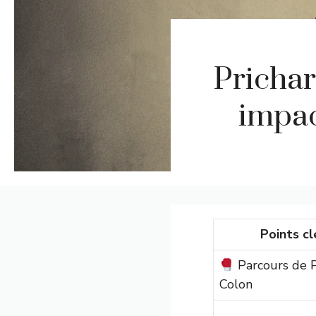
Prichar
impac
Points cl
Parcours de P
Colon