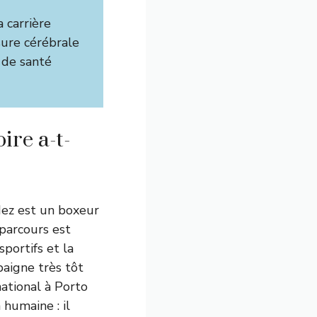
 carrière
ure cérébrale
 de santé
ire a-t-
dez est un boxeur
 parcours est
sportifs et la
baigne très tôt
ational à Porto
 humaine : il