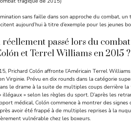
(combat tragique de 2015)
mination sans faille dans son approche du combat, un 
itent aujourd’hui à titre d’exemple pour les jeunes bo
il réellement passé lors du combat
olón et Terrel Williams en 2015 ?
5, Prichard Colón affronte l’Américain Terrel William
en Virginie. Prévu en dix rounds dans la catégorie supe
ns le drame à la suite de multiples coups derrière la
illégaux » selon les règles du sport. D’après les retra
 rapport médical, Colón commence à montrer des signes 
rès avoir été frappé à de multiples reprises à la nuque
ièrement vulnérable chez les boxeurs.