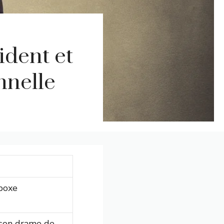
ident et
nnelle
 boxe
 son drame de