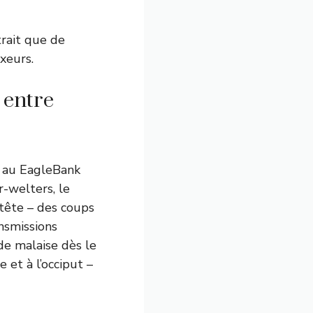
trait que de
xeurs.
 entre
s au EagleBank
r-welters, le
 tête – des coups
nsmissions
de malaise dès le
 et à l’occiput –