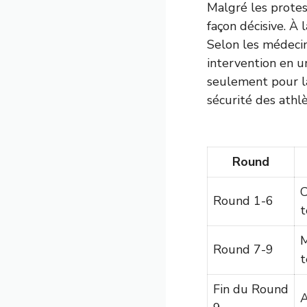
Malgré les protest
façon décisive. À 
Selon les médecin
intervention en 
seulement pour la 
sécurité des athlè
Round
C
Round 1-6
t
M
Round 7-9
t
Fin du Round
A