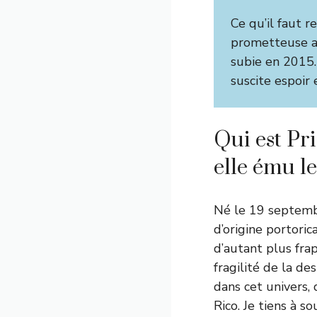
Ce qu’il faut re
prometteuse a
subie en 2015.
suscite espoir
Qui est Pr
elle ému l
Né le 19 septemb
d’origine portoric
d’autant plus frap
fragilité de la de
dans cet univers
Rico. Je tiens à s