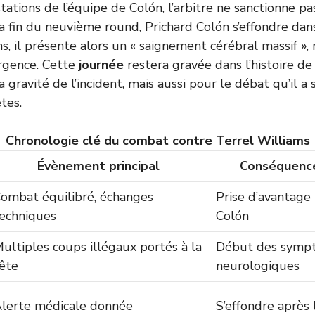
ations de l’équipe de Colón, l’arbitre ne sanctionne pas
la fin du neuvième round, Prichard Colón s’effondre dans
s, il présente alors un « saignement cérébral massif »,
urgence. Cette
journée
restera gravée dans l’histoire de
gravité de l’incident, mais aussi pour le débat qu’il a s
tes.
Chronologie clé du combat contre Terrel Williams
Évènement principal
Conséquenc
ombat équilibré, échanges
Prise d’avantage
echniques
Colón
ultiples coups illégaux portés à la
Début des symp
ête
neurologiques
lerte médicale donnée
S’effondre après