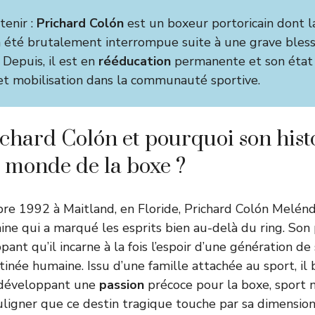
tenir :
Prichard Colón
est un boxeur portoricain dont la
 été brutalement interrompue suite à une grave bless
 Depuis, il est en
rééducation
permanente et son état
 et mobilisation dans la communauté sportive.
ichard Colón et pourquoi son histo
e monde de la boxe ?
re 1992 à Maitland, en Floride, Prichard Colón Melén
aine qui a marqué les esprits bien au-delà du ring. Son
pant qu’il incarne à la fois l’espoir d’une génération de 
stinée humaine. Issu d’une famille attachée au sport, il 
, développant une
passion
précoce pour la boxe, sport n
ouligner que ce destin tragique touche par sa dimension