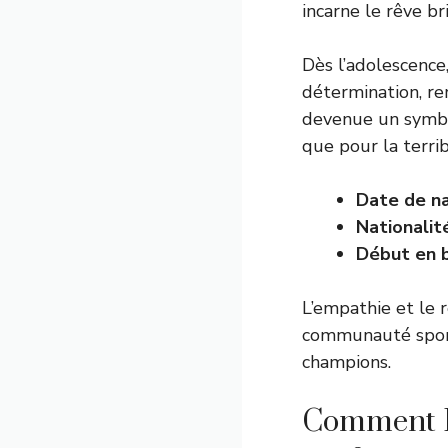
incarne le rêve b
Dès l’adolescence
détermination, re
devenue un symbo
que pour la terrib
Date de na
Nationalité
Début en b
L’empathie et le 
communauté sporti
champions.
Comment Pr