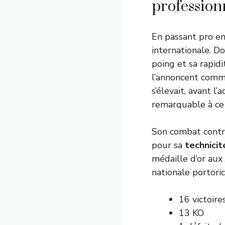
profession
En passant pro en
internationale. Do
poing et sa rapidi
l’annoncent comme
s’élevait, avant l
remarquable à ce
Son combat contre
pour sa
technicit
médaille d’or aux
nationale portoric
16 victoire
13 KO