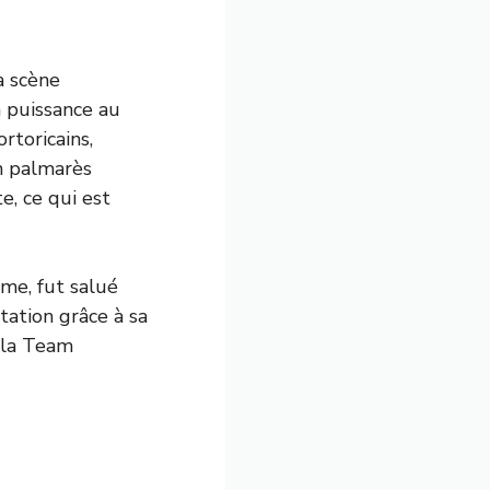
a scène
a puissance au
rtoricains,
n palmarès
te, ce qui est
me, fut salué
tation grâce à sa
s la Team