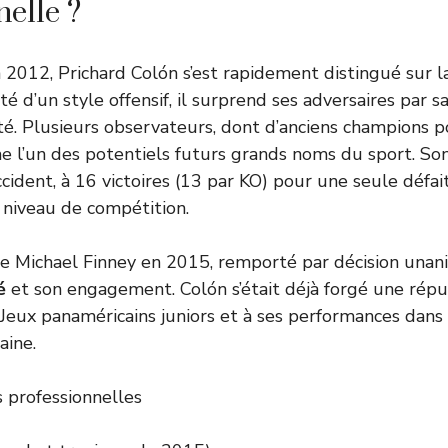
nelle ?
 2012, Prichard Colón s’est rapidement distingué sur l
té d’un style offensif, il surprend ses adversaires par s
té. Plusieurs observateurs, dont d’anciens champions po
 l’un des potentiels futurs grands noms du sport. So
’accident, à 16 victoires (13 par KO) pour une seule défai
 niveau de compétition.
 Michael Finney en 2015, remporté par décision unani
é
et son engagement. Colón s’était déjà forgé une répu
 Jeux panaméricains juniors et à ses performances dan
aine.
s professionnelles