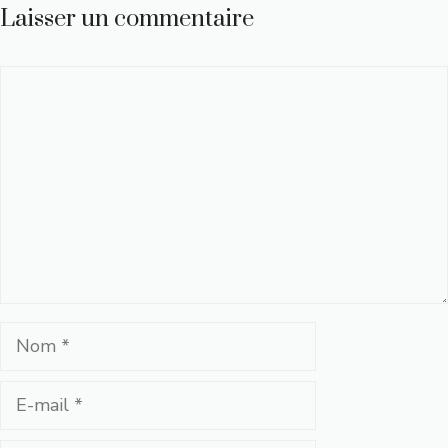
Laisser un commentaire
Commentaire
Nom
E-
mail